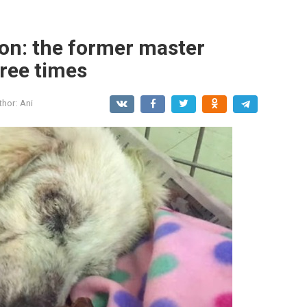
on: the former master
three times
thor:
Ani