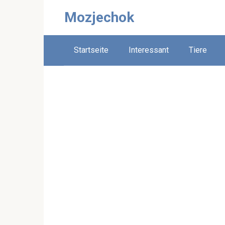
Skip
Mozjechok
to
content
Startseite
Interessant
Tiere