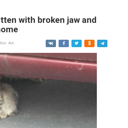
itten with broken jaw and
 home
thor:
Ani