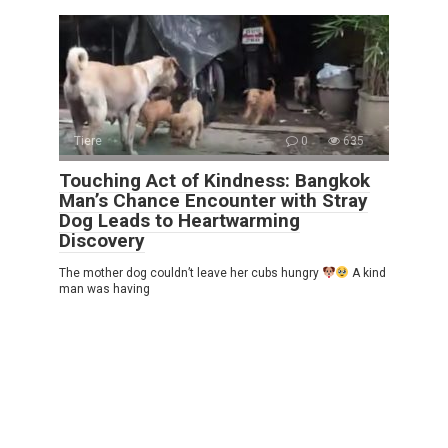
Tiere
0
635
Touching Act of Kindness: Bangkok
Man’s Chance Encounter with Stray
Dog Leads to Heartwarming
Discovery
The mother dog couldn’t leave her cubs hungry
A kind
man was having