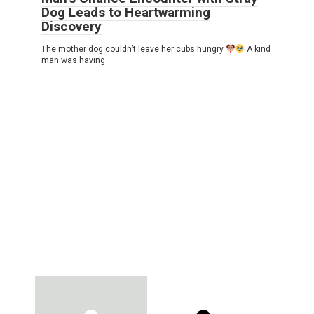
Dog Leads to Heartwarming
Discovery
The mother dog couldn’t leave her cubs hungry
A kind
man was having