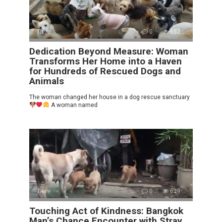
Tiere
0
652
Dedication Beyond Measure: Woman
Transforms Her Home into a Haven
for Hundreds of Rescued Dogs and
Animals
The woman changed her house in a dog rescue sanctuary
A woman named
Tiere
0
639
Touching Act of Kindness: Bangkok
Man’s Chance Encounter with Stray