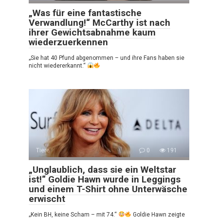
„Was für eine fantastische
Verwandlung!“ McCarthy ist nach
ihrer Gewichtsabnahme kaum
wiederzuerkennen
„Sie hat 40 Pfund abgenommen – und ihre Fans haben sie
nicht wiedererkannt.“
Tiere
0
191
„Unglaublich, dass sie ein Weltstar
ist!“ Goldie Hawn wurde in Leggings
und einem T-Shirt ohne Unterwäsche
erwischt
„Kein BH, keine Scham – mit 74.“
Goldie Hawn zeigte