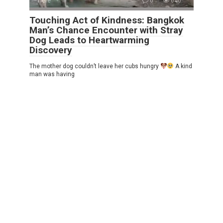
Tiere
0
640
Touching Act of Kindness: Bangkok
Man’s Chance Encounter with Stray
Dog Leads to Heartwarming
Discovery
The mother dog couldn’t leave her cubs hungry
A kind
man was having