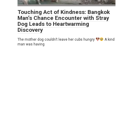
Tiere
0
640
Touching Act of Kindness: Bangkok
Man’s Chance Encounter with Stray
Dog Leads to Heartwarming
Discovery
The mother dog couldn’t leave her cubs hungry
A kind
man was having