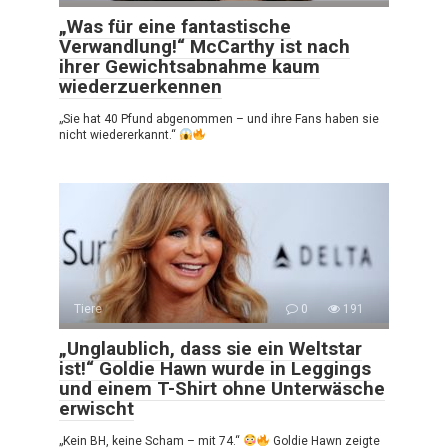
„Was für eine fantastische
Verwandlung!“ McCarthy ist nach
ihrer Gewichtsabnahme kaum
wiederzuerkennen
„Sie hat 40 Pfund abgenommen – und ihre Fans haben sie
nicht wiedererkannt.“
Tiere
0
191
„Unglaublich, dass sie ein Weltstar
ist!“ Goldie Hawn wurde in Leggings
und einem T-Shirt ohne Unterwäsche
erwischt
„Kein BH, keine Scham – mit 74.“
Goldie Hawn zeigte