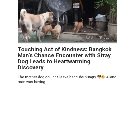
Tiere
0
635
Touching Act of Kindness: Bangkok
Man’s Chance Encounter with Stray
Dog Leads to Heartwarming
Discovery
The mother dog couldn’t leave her cubs hungry
A kind
man was having