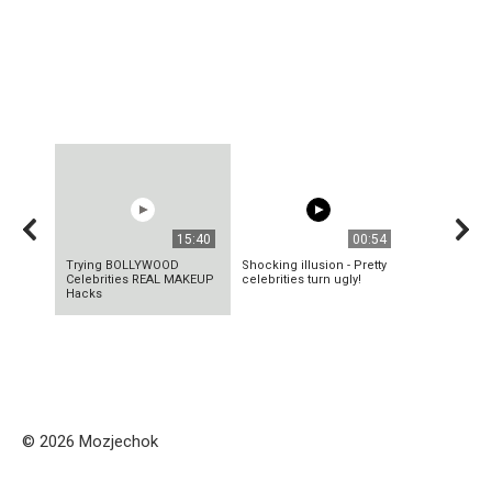
15:40
00:54
Trying BOLLYWOOD
Shocking illusion - Pretty
Celebrities REAL MAKEUP
celebrities turn ugly!
Hacks
© 2026 Mozjechok