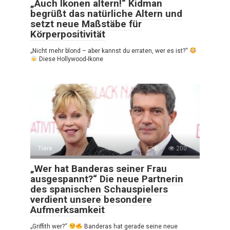
„Auch Ikonen altern!“ Kidman
begrüßt das natürliche Altern und
setzt neue Maßstäbe für
Körperpositivität
„Nicht mehr blond – aber kannst du erraten, wer es ist?“
Diese Hollywood-Ikone
Tiere
0
200
„Wer hat Banderas seiner Frau
ausgespannt?“ Die neue Partnerin
des spanischen Schauspielers
verdient unsere besondere
Aufmerksamkeit
„Griffith wer?“
Banderas hat gerade seine neue