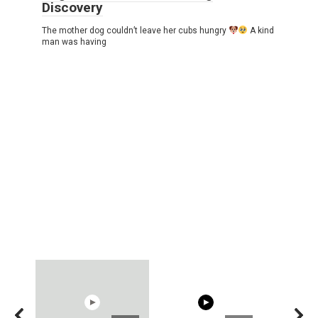
Discovery
The mother dog couldn’t leave her cubs hungry
A kind
man was having