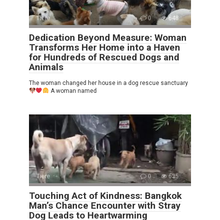
Tiere
0
648
Dedication Beyond Measure: Woman
Transforms Her Home into a Haven
for Hundreds of Rescued Dogs and
Animals
The woman changed her house in a dog rescue sanctuary
A woman named
Tiere
0
635
Touching Act of Kindness: Bangkok
Man’s Chance Encounter with Stray
Dog Leads to Heartwarming