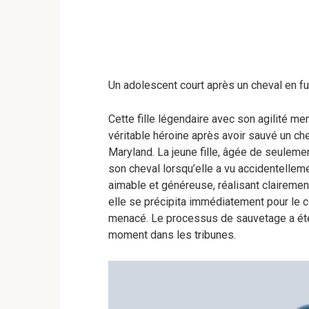
Un adolescent court après un cheval en f
Cette fille légendaire avec son agilité 
véritable héroine après avoir sauvé un ch
Maryland. La jeune fille, âgée de seulemen
son cheval lorsqu’elle a vu accidentelleme
aimable et généreuse, réalisant clairemen
elle se précipita immédiatement pour le co
menacé. Le processus de sauvetage a été f
moment dans les tribunes.