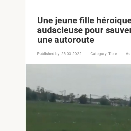
Une jeune fille héroiqu
audacieuse pour sauver
une autoroute
Published by:
28.03.2022
Category:
Tiere
Au