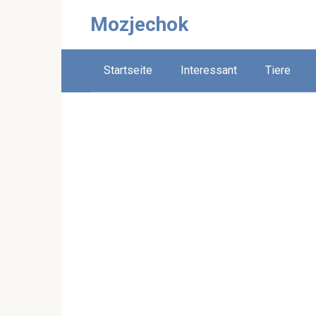
Skip
Mozjechok
to
content
Startseite
Interessant
Tiere