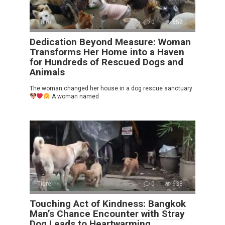
Tiere
0
652
Dedication Beyond Measure: Woman
Transforms Her Home into a Haven
for Hundreds of Rescued Dogs and
Animals
The woman changed her house in a dog rescue sanctuary
A woman named
Tiere
0
638
Touching Act of Kindness: Bangkok
Man’s Chance Encounter with Stray
Dog Leads to Heartwarming