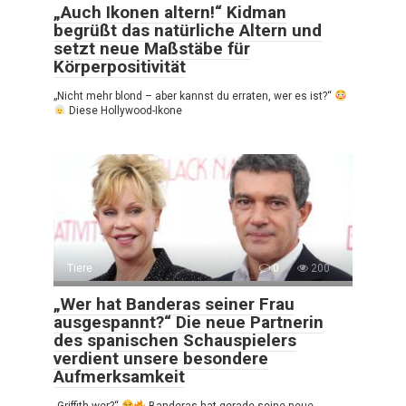
„Auch Ikonen altern!“ Kidman
begrüßt das natürliche Altern und
setzt neue Maßstäbe für
Körperpositivität
„Nicht mehr blond – aber kannst du erraten, wer es ist?“
Diese Hollywood-Ikone
Tiere
0
200
„Wer hat Banderas seiner Frau
ausgespannt?“ Die neue Partnerin
des spanischen Schauspielers
verdient unsere besondere
Aufmerksamkeit
„Griffith wer?“
Banderas hat gerade seine neue