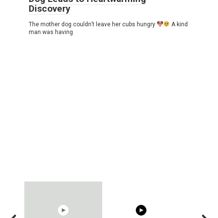
Discovery
The mother dog couldn’t leave her cubs hungry
A kind
man was having