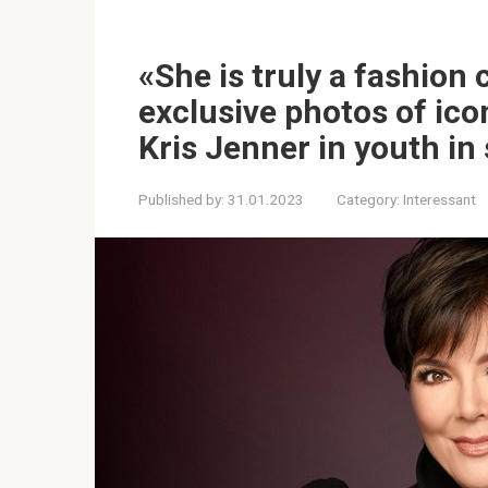
«She is truly a fashion
exclusive photos of ico
Kris Jenner in youth i
Published by:
31.01.2023
Category:
Interessant