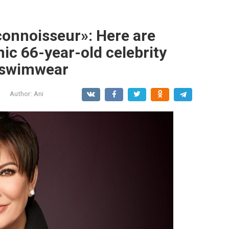
 connoisseur»: Here are
nic 66-year-old celebrity
n swimwear
Author:
Ani