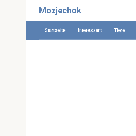
Skip
Mozjechok
to
content
Startseite
Interessant
Tiere