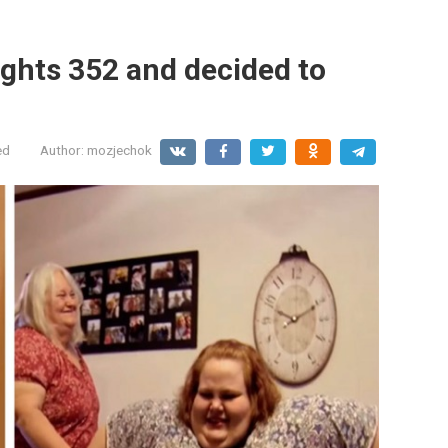
ights 352 and decided to
ed
Author:
mozjechok