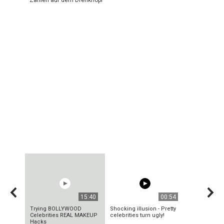
15:40
00:54
Trying BOLLYWOOD
Shocking illusion - Pretty
Celebrities REAL MAKEUP
celebrities turn ugly!
Hacks