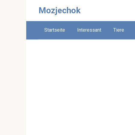
Skip
Mozjechok
to
content
Startseite
Interessant
Tiere