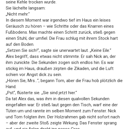
seine Kehle trocken wurde.
Sie lächelte langsam:
„Nicht mehr.“
In diesem Moment war irgendwo tief im Haus ein leises
Geräusch zu hören – wie Schritte oder das Knarren eines
Fußbodens. Max machte einen Schritt zurück, stieß gegen
einen Stuhl, der umfiel. Die Frau schlug mit ihrem Stock hart
auf den Boden.
„Setzen Sie sich!“, sagte sie unerwartet laut. „Keine Eile.“
Alex begriff, dass etwas nicht stimmte. Er sah Nick an, der
ihm zunickte. Die Sekunden zogen sich endlos hin. Es war
stickig im Haus, draußen zirpten die Zikaden, und die Luft
schien vor Angst dick zu sein.
„Hören Sie, Mrs…“, begann Tom, aber die Frau hob plötzlich die
Hand.
„Pst“, flüsterte sie. „Sie sind jetzt hier.“
Da tat Alex das, was ihm in diesen qualvollen Sekunden
eingefallen war: Er stieß laut gegen den Tisch, warf eine der
Tüten um und rannte im selben Moment zum Fenster. Nick
und Tom folgten ihm. Der Holzrahmen gab nicht sofort nach
– aber der zweite Stoß zeigte Wirkung. Das Fenster sprang
auf, und sie fielen direkt ins nasse Gras.