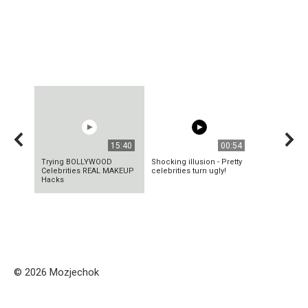
15:40
00:54
Trying BOLLYWOOD
Shocking illusion - Pretty
Celebrities REAL MAKEUP
celebrities turn ugly!
Hacks
© 2026 Mozjechok