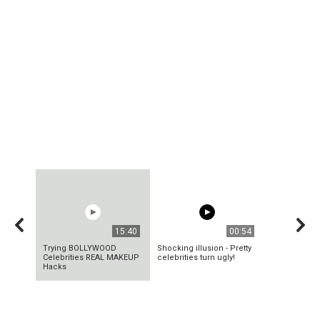
15:40
00:54
Trying BOLLYWOOD
Shocking illusion - Pretty
Celebrities REAL MAKEUP
celebrities turn ugly!
Hacks