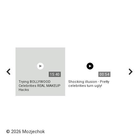
15:40
00:54
Trying BOLLYWOOD
Shocking illusion - Pretty
Celebrities REAL MAKEUP
celebrities turn ugly!
Hacks
© 2026 Mozjechok