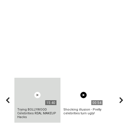
15:40
00:54
Trying BOLLYWOOD
Shocking illusion - Pretty
Celebrities REAL MAKEUP
celebrities turn ugly!
Hacks