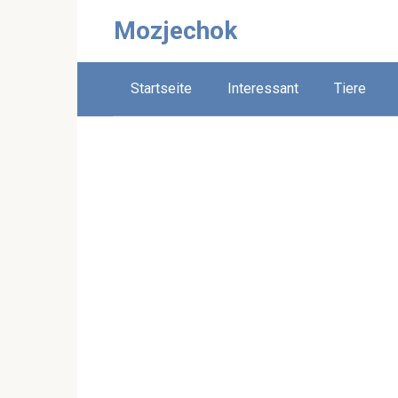
Skip
Mozjechok
to
content
Startseite
Interessant
Tiere