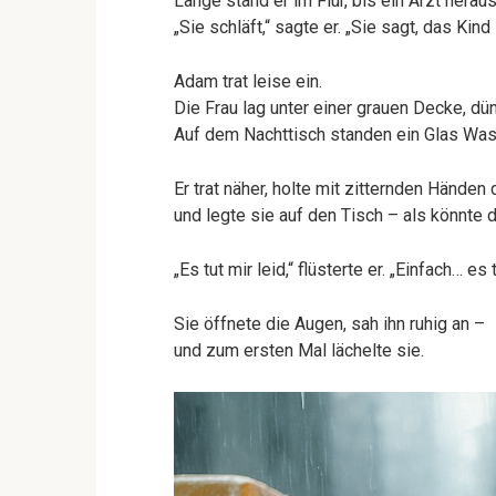
Lange stand er im Flur, bis ein Arzt herau
„Sie schläft,“ sagte er. „Sie sagt, das Kind 
Adam trat leise ein.
Die Frau lag unter einer grauen Decke, dü
Auf dem Nachttisch standen ein Glas Was
Er trat näher, holte mit zitternden Hände
und legte sie auf den Tisch – als könnte 
„Es tut mir leid,“ flüsterte er. „Einfach… es t
Sie öffnete die Augen, sah ihn ruhig an –
und zum ersten Mal lächelte sie.