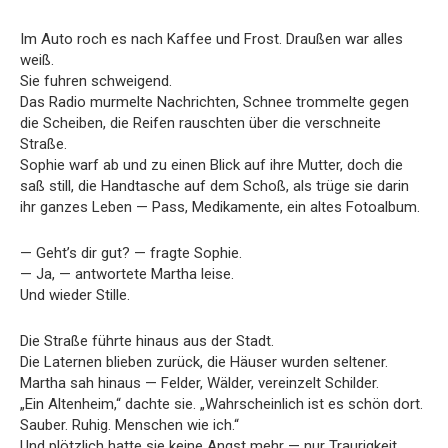
Im Auto roch es nach Kaffee und Frost. Draußen war alles
weiß.
Sie fuhren schweigend.
Das Radio murmelte Nachrichten, Schnee trommelte gegen
die Scheiben, die Reifen rauschten über die verschneite
Straße.
Sophie warf ab und zu einen Blick auf ihre Mutter, doch die
saß still, die Handtasche auf dem Schoß, als trüge sie darin
ihr ganzes Leben — Pass, Medikamente, ein altes Fotoalbum.
— Geht’s dir gut? — fragte Sophie.
— Ja, — antwortete Martha leise.
Und wieder Stille.
Die Straße führte hinaus aus der Stadt.
Die Laternen blieben zurück, die Häuser wurden seltener.
Martha sah hinaus — Felder, Wälder, vereinzelt Schilder.
„Ein Altenheim,“ dachte sie. „Wahrscheinlich ist es schön dort.
Sauber. Ruhig. Menschen wie ich.“
Und plötzlich hatte sie keine Angst mehr — nur Traurigkeit,