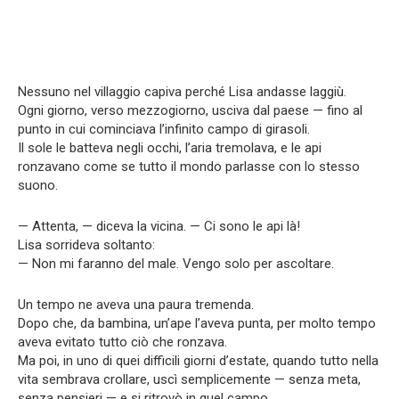
Nessuno nel villaggio capiva perché Lisa andasse laggiù.
Ogni giorno, verso mezzogiorno, usciva dal paese — fino al
punto in cui cominciava l’infinito campo di girasoli.
Il sole le batteva negli occhi, l’aria tremolava, e le api
ronzavano come se tutto il mondo parlasse con lo stesso
suono.
— Attenta, — diceva la vicina. — Ci sono le api là!
Lisa sorrideva soltanto:
— Non mi faranno del male. Vengo solo per ascoltare.
Un tempo ne aveva una paura tremenda.
Dopo che, da bambina, un’ape l’aveva punta, per molto tempo
aveva evitato tutto ciò che ronzava.
Ma poi, in uno di quei difficili giorni d’estate, quando tutto nella
vita sembrava crollare, uscì semplicemente — senza meta,
senza pensieri — e si ritrovò in quel campo.