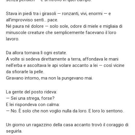
Stava in piedi tra i girasoli — ronzanti, vivi, enormi — e
all’improvviso sentì… pace.
Né paura né dolore — solo sole, odore di miele e migliaia di
minuscole creature che semplicemente facevano il loro
lavoro.
Da allora tornava lì ogni estate.
A volte si sedeva direttamente a terra, affondava le mani
nell’erba e ascoltava le api volare accanto a lei — così vicine
da sfiorarle la pelle.
Giravano intorno, ma non la pungevano mai.
La gente del posto rideva:
— Sei una strega, forse?
E lei rispondeva con calma:
— No. È solo che non voglio nulla da loro. E loro lo sentono.
Un giorno un ragazzino della casa accanto trovò il coraggio di
seguirla.