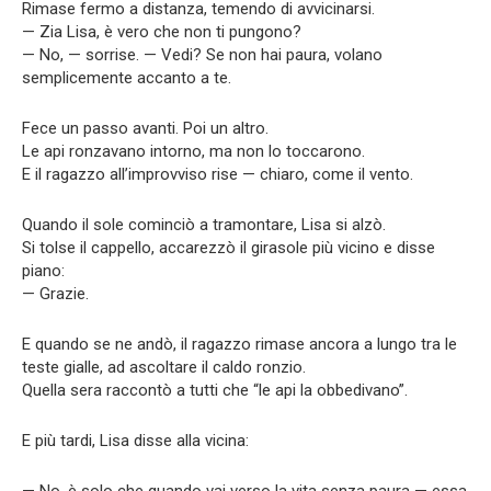
Rimase fermo a distanza, temendo di avvicinarsi.
— Zia Lisa, è vero che non ti pungono?
— No, — sorrise. — Vedi? Se non hai paura, volano
semplicemente accanto a te.
Fece un passo avanti. Poi un altro.
Le api ronzavano intorno, ma non lo toccarono.
E il ragazzo all’improvviso rise — chiaro, come il vento.
Quando il sole cominciò a tramontare, Lisa si alzò.
Si tolse il cappello, accarezzò il girasole più vicino e disse
piano:
— Grazie.
E quando se ne andò, il ragazzo rimase ancora a lungo tra le
teste gialle, ad ascoltare il caldo ronzio.
Quella sera raccontò a tutti che “le api la obbedivano”.
E più tardi, Lisa disse alla vicina:
— No, è solo che quando vai verso la vita senza paura — essa