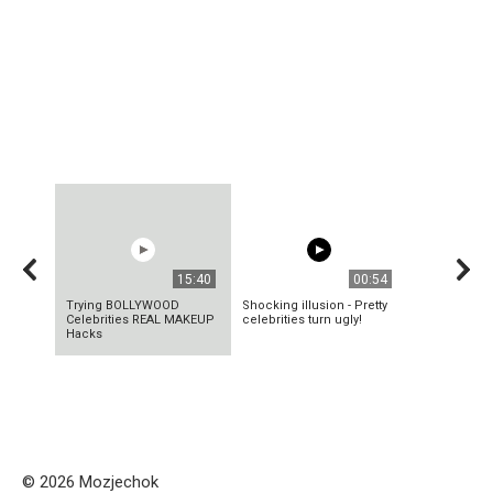
15:40
00:54
Trying BOLLYWOOD
Shocking illusion - Pretty
Celebrities REAL MAKEUP
celebrities turn ugly!
Hacks
© 2026 Mozjechok