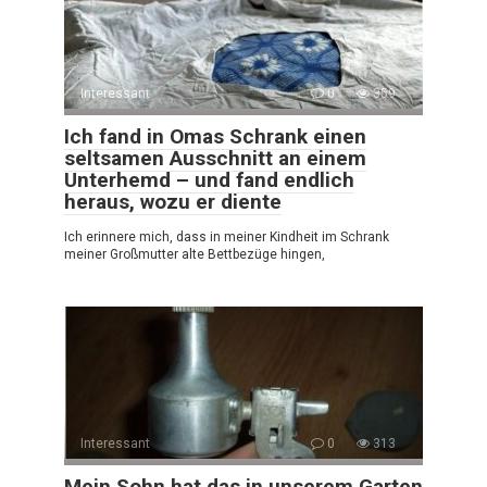
Interessant
0
359
Ich fand in Omas Schrank einen
seltsamen Ausschnitt an einem
Unterhemd – und fand endlich
heraus, wozu er diente
Ich erinnere mich, dass in meiner Kindheit im Schrank
meiner Großmutter alte Bettbezüge hingen,
Interessant
0
313
Mein Sohn hat das in unserem Garten