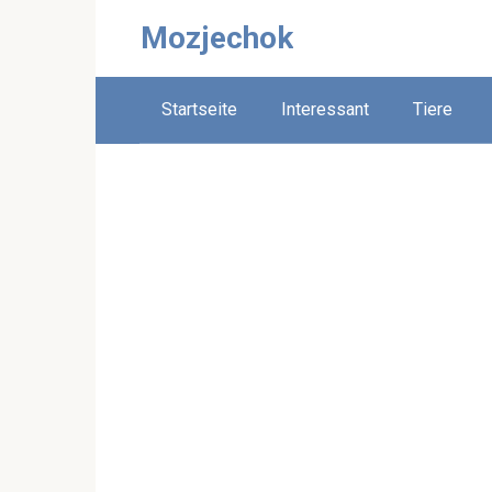
Skip
Mozjechok
to
content
Startseite
Interessant
Tiere