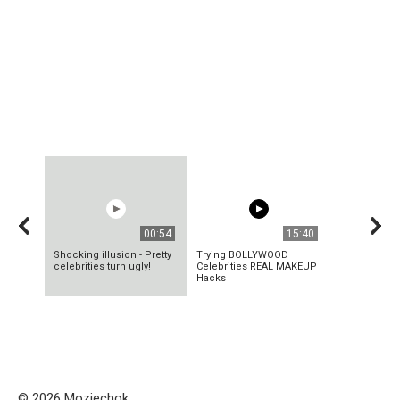
00:54
15:40
Shocking illusion - Pretty
Trying BOLLYWOOD
celebrities turn ugly!
Celebrities REAL MAKEUP
Hacks
© 2026 Mozjechok