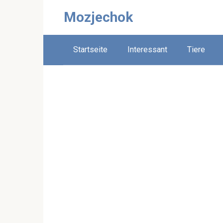
Skip
Mozjechok
to
content
Startseite
Interessant
Tiere