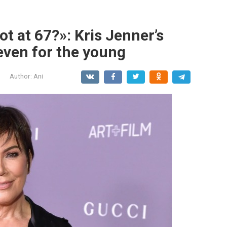
 hot at 67?»: Kris Jenner’s
 even for the young
Author:
Ani