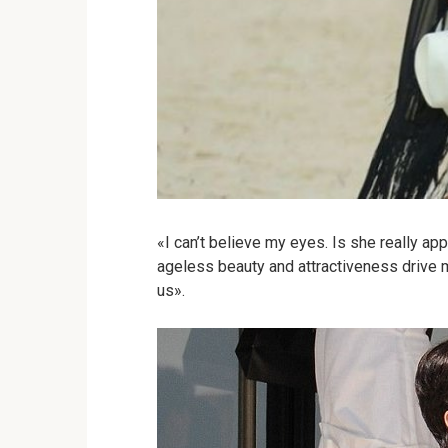
«I can’t believe my eyes. Is she really ap
ageless beauty and attractiveness drive 
us».