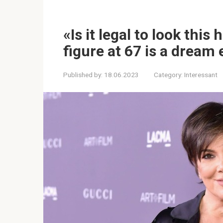
«Is it legal to look this
figure at 67 is a dream
Published by:
18.06.2023
Category:
Interessant