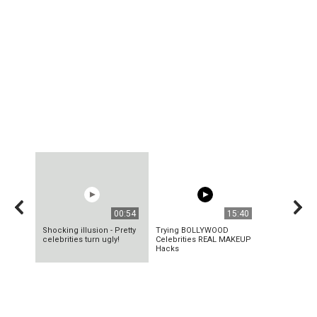
00:54
15:40
Shocking illusion - Pretty
Trying BOLLYWOOD
celebrities turn ugly!
Celebrities REAL MAKEUP
Hacks