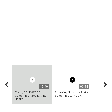
15:40
00:54
Trying BOLLYWOOD
Shocking illusion - Pretty
Celebrities REAL MAKEUP
celebrities turn ugly!
Hacks