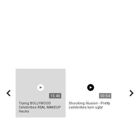
15:40
00:54
Trying BOLLYWOOD
Shocking illusion - Pretty
Celebrities REAL MAKEUP
celebrities turn ugly!
Hacks