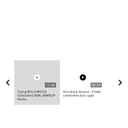
15:40
00:54
Trying BOLLYWOOD
Shocking illusion - Pretty
Celebrities REAL MAKEUP
celebrities turn ugly!
Hacks