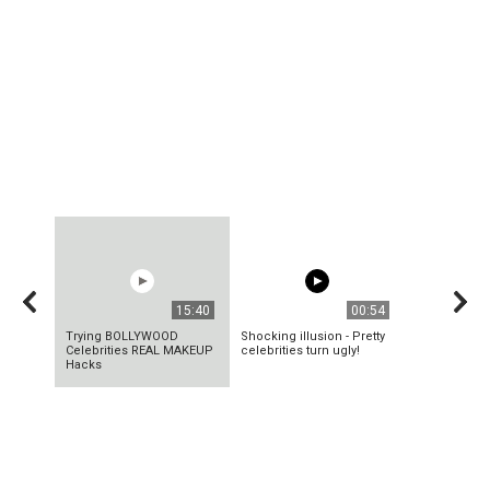
15:40
00:54
Trying BOLLYWOOD
Shocking illusion - Pretty
Celebrities REAL MAKEUP
celebrities turn ugly!
Hacks