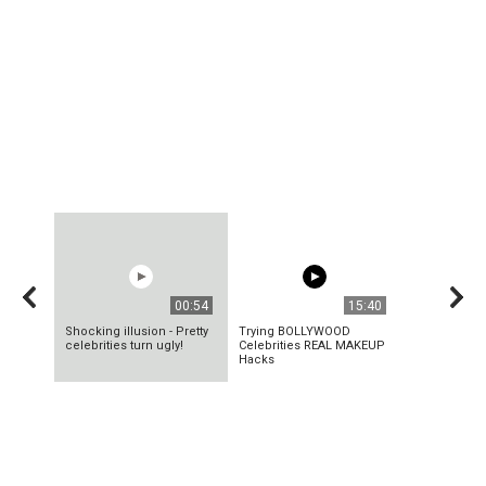
00:54
15:40
Shocking illusion - Pretty
Trying BOLLYWOOD
celebrities turn ugly!
Celebrities REAL MAKEUP
Hacks