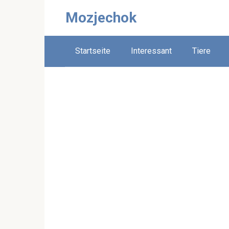
Skip
Mozjechok
to
content
Startseite
Interessant
Tiere