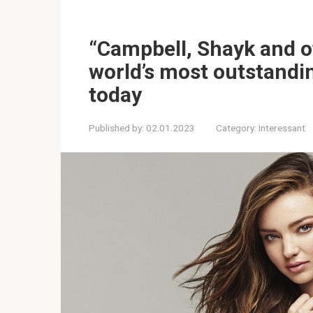
“Campbell, Shayk and o
world’s most outstandi
today
Published by:
02.01.2023
Category:
Interessant