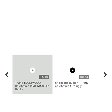
15:40
00:54
Trying BOLLYWOOD
Shocking illusion - Pretty
Celebrities REAL MAKEUP
celebrities turn ugly!
Hacks