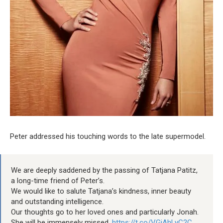
Peter addressed his touching words to the late supermodel.
We are deeply saddened by the passing of Tatjana Patitz,
a long-time friend of Peter’s.
We would like to salute Tatjana’s kindness, inner beauty
and outstanding intelligence.
Our thoughts go to her loved ones and particularly Jonah.
She will be immensely missed.
https://t.co/VGjAhLyC2C