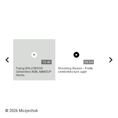
15:40
00:54
Trying BOLLYWOOD
Shocking illusion - Pretty
Celebrities REAL MAKEUP
celebrities turn ugly!
Hacks
© 2026 Mozjechok