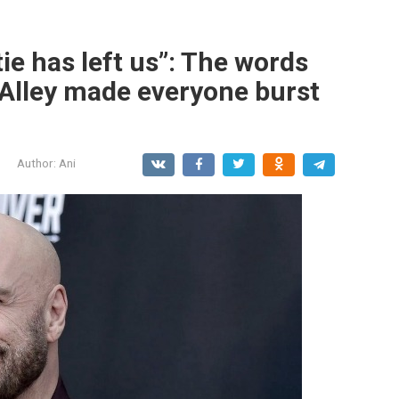
ie has left us”: The words
 Alley made everyone burst
Author:
Ani