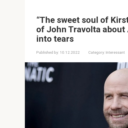
“The sweet soul of Kirst
of John Travolta about
into tears
Published by:
10.12.2022
Category:
Interessant