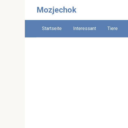
Skip
Mozjechok
to
content
Startseite
Interessant
Tiere