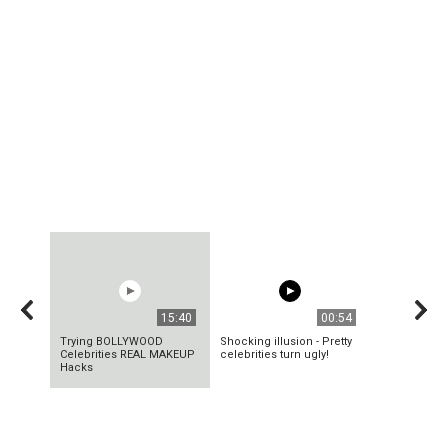
15:40
00:54
Trying BOLLYWOOD
Shocking illusion - Pretty
Celebrities REAL MAKEUP
celebrities turn ugly!
Hacks