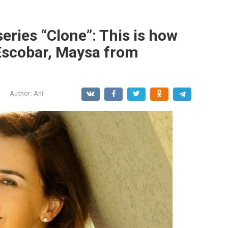
eries “Clone”: This is how
 Escobar, Maysa from
Author:
Ani