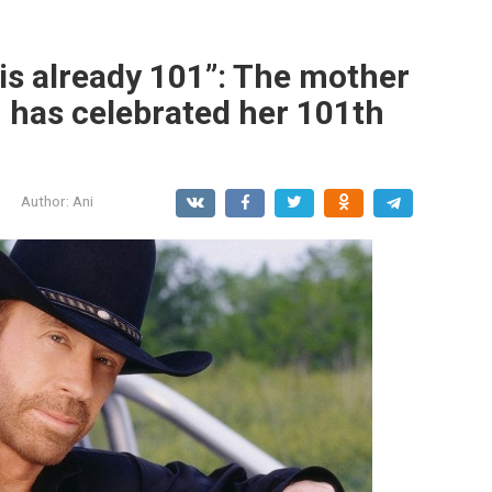
 is already 101”: The mother
h has celebrated her 101th
Author:
Ani