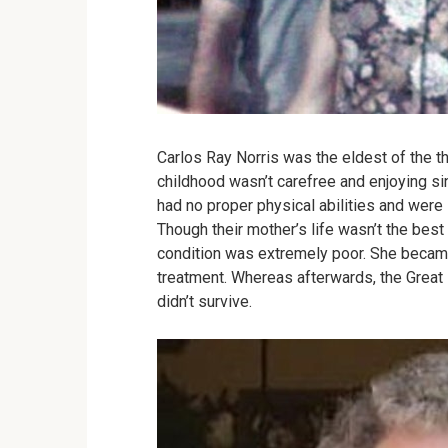
Carlos Ray Norris was the eldest of the t
childhood wasn’t carefree and enjoying si
had no proper physical abilities and were 
Though their mother’s life wasn’t the best
condition was extremely poor. She became
treatment. Whereas afterwards, the Great
didn’t survive.