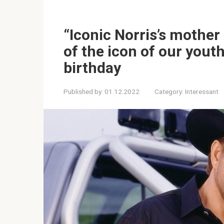
“Iconic Norris’s mother
of the icon of our yout
birthday
Published by:
01.12.2022
Category:
Interessant