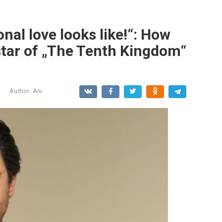
nal love looks like!“: How
star of „The Tenth Kingdom“
Author:
Ani