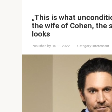
„This is what unconditio
the wife of Cohen, the 
looks
Published by:
10.11.2022
Category:
Interessant