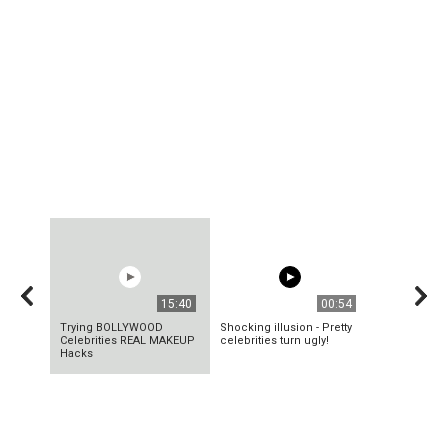
15:40
00:54
Trying BOLLYWOOD
Shocking illusion - Pretty
Celebrities REAL MAKEUP
celebrities turn ugly!
Hacks