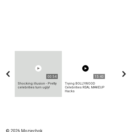
00:54
15:40
Shocking illusion - Pretty
Trying BOLLYWOOD
celebrities turn ugly!
Celebrities REAL MAKEUP
Hacks
© 2026 Mozjechok