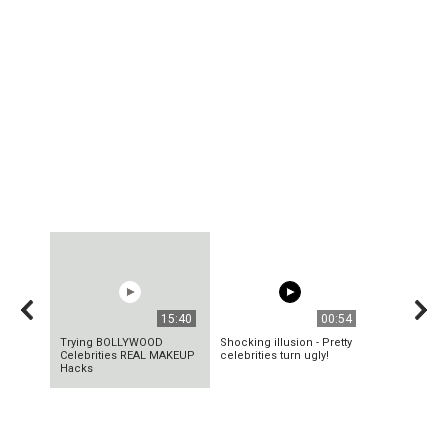
15:40
00:54
Trying BOLLYWOOD
Shocking illusion - Pretty
Celebrities REAL MAKEUP
celebrities turn ugly!
Hacks