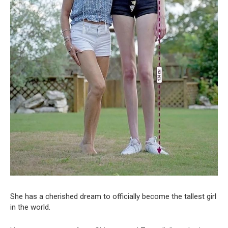
She has a cherished dream to officially become the tallest girl
in the world.