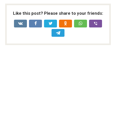
Like this post? Please share to your friends: