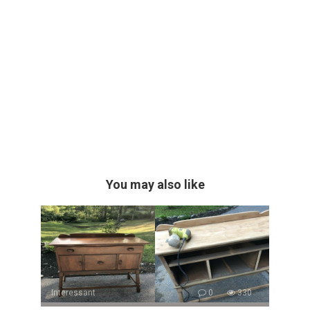
You may also like
Interessant
0
330