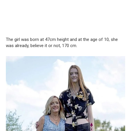
The girl was born at 47cm height and at the age of 10, she
was already, believe it or not, 170 cm.