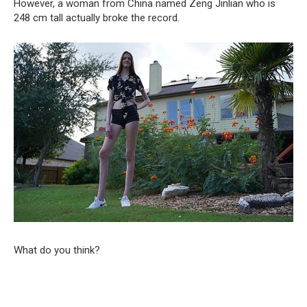
However, a woman from China named Zeng Jinlian who is
248 cm tall actually broke the record.
What do you think?