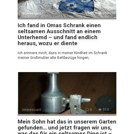
Interessant
0
359
Ich fand in Omas Schrank einen
seltsamen Ausschnitt an einem
Unterhemd – und fand endlich
heraus, wozu er diente
Ich erinnere mich, dass in meiner Kindheit im Schrank
meiner Großmutter alte Bettbezüge hingen,
Interessant
0
313
Mein Sohn hat das in unserem Garten
gefunden… und jetzt fragen wir uns,
was das für ein seltsames Ding ist –