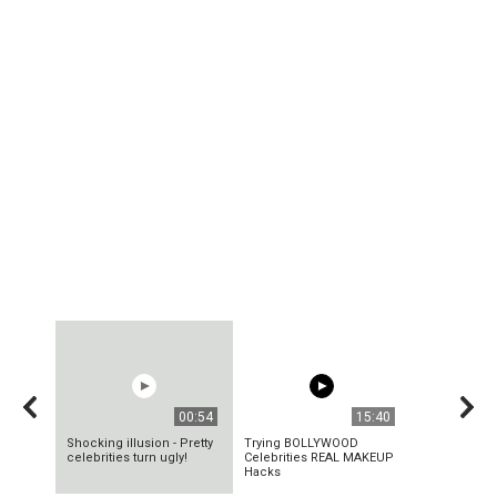
00:54
15:40
Shocking illusion - Pretty
Trying BOLLYWOOD
celebrities turn ugly!
Celebrities REAL MAKEUP
Hacks