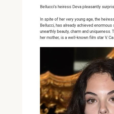
Bellucci’s heiress Deva pleasantly surpri
In spite of her very young age, the heires
Bellucci, has already achieved enormous 
unearthly beauty, charm and uniqueness. T
her mother, is a well-known film star V. Ca