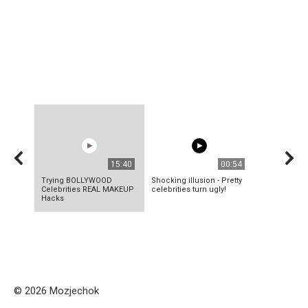
15:40
00:54
Trying BOLLYWOOD
Shocking illusion - Pretty
Celebrities REAL MAKEUP
celebrities turn ugly!
Hacks
© 2026 Mozjechok