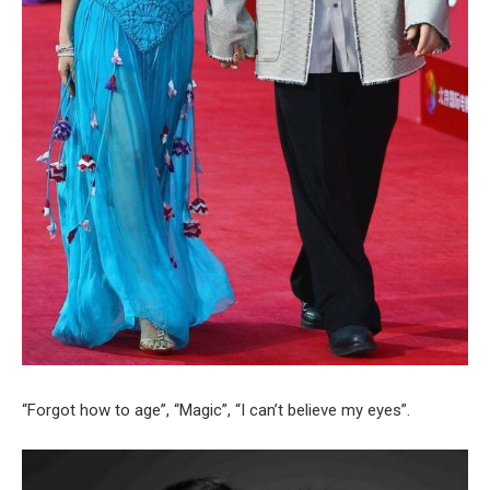
“Forgot how to age”, “Magic”, “I can’t believe my eyes”.