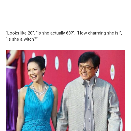
“Looks like 20”, “Is she actually 68?”, “How charming she is!”,
“Is she a witch?”.