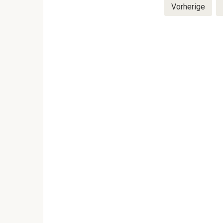
Seitennummerierung
Vorherige
der
Beiträge