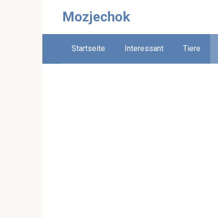
Skip
Mozjechok
to
content
Startseite
Interessant
Tiere