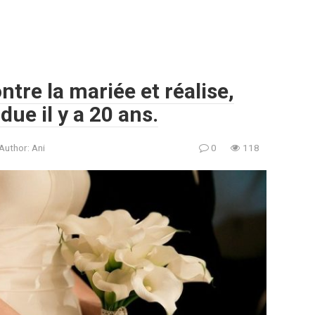
tre la mariée et réalise,
rdue il y a 20 ans.
Author:
Ani
0
118