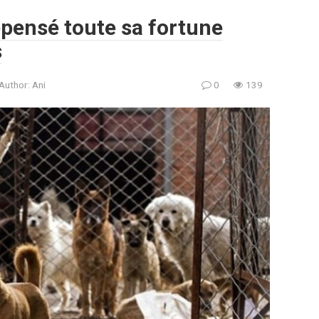
épensé toute sa fortune
s
Author:
Ani
0
139